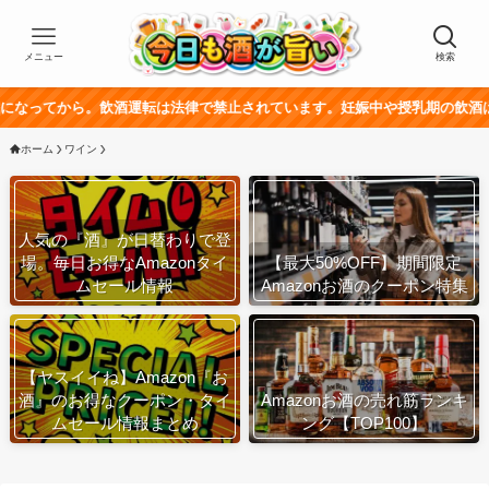
メニュー
検索
ら。飲酒運転は法律で禁止されています。妊娠中や授乳期の飲酒は、胎児・乳
ホーム
ワイン
人気の『酒』が日替わりで登
場。毎日お得なAmazonタイ
【最大50%OFF】期間限定
ムセール情報
Amazonお酒のクーポン特集
【ヤスイイね】Amazon『お
酒』のお得なクーポン・タイ
Amazonお酒の売れ筋ランキ
ムセール情報まとめ
ング【TOP100】