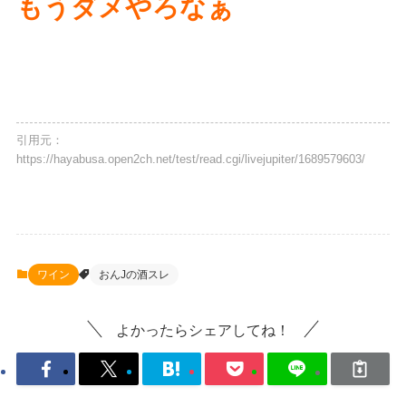
もうダメやろなぁ
引用元：
https://hayabusa.open2ch.net/test/read.cgi/livejupiter/1689579603/
ワイン
おんJの酒スレ
よかったらシェアしてね！