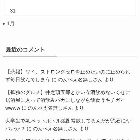
31
« 1月
最近のコメント
【悲報】ワイ、ストロングゼロを止めたいのに止められ
ず毎日飲んでしまう
に
のんべえ名無しさん
より
【孤独のグルメ】井之頭五郎とかいう酒飲めないくせに
居酒屋に入って酒飲みバカにしながら飯食うキチガイ
wwww
に
のんべえ名無しさん
より
大学生で4Lペットボトル焼酎常飲してるんだが流石にヤ
バいか？
に
のんべえ名無しさん
より