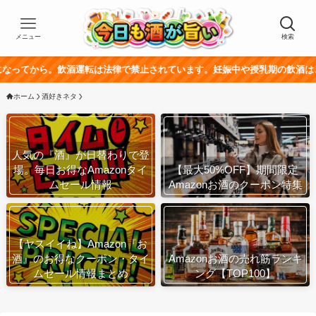
メニュー
検索
。飲酒運転は法律で禁止されています。妊娠中や授乳期の飲酒は、胎児・乳幼
ホーム
酒好きネタ
人気の『酒』が日替わりで登
場。毎日お得なAmazonタイ
【最大50%OFF】期間限定
ムセール情報
Amazonお酒のクーポン特集
【ヤスイイね】Amazon『お
酒』のお得なクーポン・タイ
Amazonお酒の売れ筋ランキ
ムセール情報まとめ
ング【TOP100】