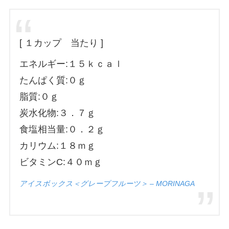
[ １カップ 当たり ]
エネルギー:１５ｋｃａｌ
たんぱく質:０ｇ
脂質:０ｇ
炭水化物:３．７ｇ
食塩相当量:０．２ｇ
カリウム:１８ｍｇ
ビタミンC:４０ｍｇ
アイスボックス＜グレープフルーツ＞ – MORINAGA