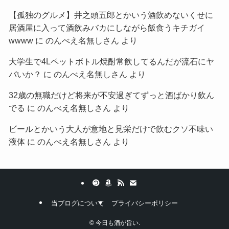
【孤独のグルメ】井之頭五郎とかいう酒飲めないくせに
居酒屋に入って酒飲みバカにしながら飯食うキチガイ
wwww
に
のんべえ名無しさん
より
大学生で4Lペットボトル焼酎常飲してるんだが流石にヤ
バいか？
に
のんべえ名無しさん
より
32歳の無職だけど将来が不安過ぎてずっと酒ばかり飲ん
でる
に
のんべえ名無しさん
より
ビールとかいう大人が意地と見栄だけで飲むクソ不味い
液体
に
のんべえ名無しさん
より
当ブログについて
プライバシーポリシー
©
今日も酒が旨い.