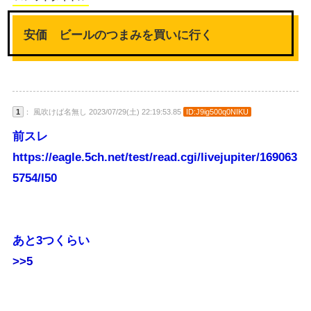
安価 ビールのつまみを買いに行く
1
： 風吹けば名無し 2023/07/29(土) 22:19:53.85
ID:J9ig500q0NIKU
前スレ
https://eagle.5ch.net/test/read.cgi/livejupiter/169063
5754/l50
あと3つくらい
>>5