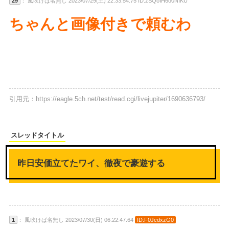
29
： 風吹けば名無し 2023/07/29(土) 22:33:54.75 ID:zSQoIH6o0NIKU
ちゃんと画像付きで頼むわ
引用元：https://eagle.5ch.net/test/read.cgi/livejupiter/1690636793/
スレッドタイトル
昨日安価立てたワイ、徹夜で豪遊する
1
： 風吹けば名無し 2023/07/30(日) 06:22:47.64
ID:F0JcdxzG0