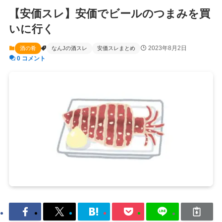
【安価スレ】安価でビールのつまみを買
いに行く
2023年8月2日
酒の肴
なんJの酒スレ
安価スレまとめ
0 コメント