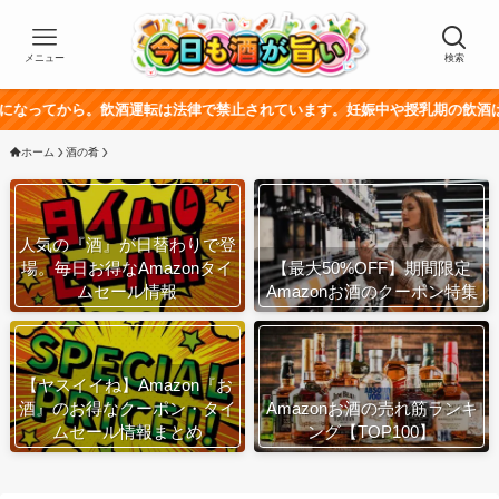
メニュー
検索
飲酒運転は法律で禁止されています。妊娠中や授乳期の飲酒は、胎児・乳幼児
ホーム
酒の肴
人気の『酒』が日替わりで登
場。毎日お得なAmazonタイ
【最大50%OFF】期間限定
ムセール情報
Amazonお酒のクーポン特集
【ヤスイイね】Amazon『お
酒』のお得なクーポン・タイ
Amazonお酒の売れ筋ランキ
ムセール情報まとめ
ング【TOP100】