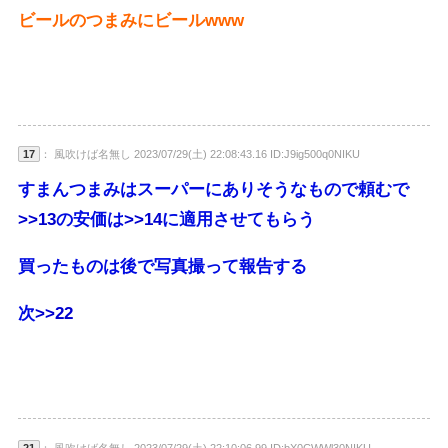
ビールのつまみにビールwww
17
： 風吹けば名無し 2023/07/29(土) 22:08:43.16 ID:J9ig500q0NIKU
すまんつまみはスーパーにありそうなもので頼むで
>>13
の安価は
>>14
に適用させてもらう
買ったものは後で写真撮って報告する
次
>>22
21
： 風吹けば名無し 2023/07/29(土) 22:10:06.99 ID:bX0CWWl30NIKU