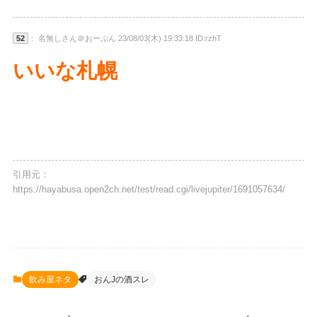
52
： 名無しさん＠おーぷん 23/08/03(木) 19:33:18 ID:rzhT
いいな札幌
引用元：
https://hayabusa.open2ch.net/test/read.cgi/livejupiter/1691057634/
飲み屋ネタ
おんJの酒スレ