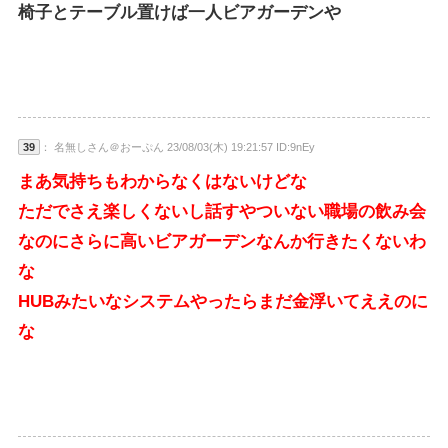
椅子とテーブル置けば一人ビアガーデンや
39
： 名無しさん＠おーぷん 23/08/03(木) 19:21:57 ID:9nEy
まあ気持ちもわからなくはないけどな
ただでさえ楽しくないし話すやついない職場の飲み会
なのにさらに高いビアガーデンなんか行きたくないわ
な
HUBみたいなシステムやったらまだ金浮いてええのに
な