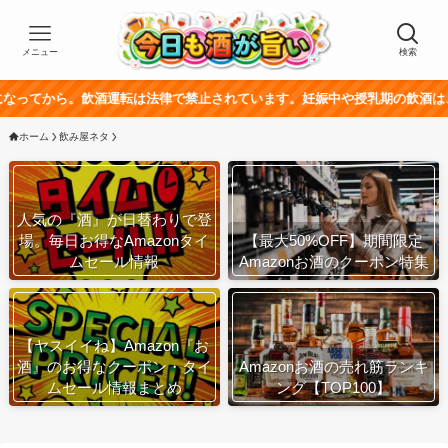
メニュー
検索
。飲酒運転は法律で禁止されています。妊娠中や授乳期の飲酒は、胎児・乳幼
ホーム
飲み屋ネタ
人気の『酒』が日替わりで登
場。毎日お得なAmazonタイ
【最大50%OFF】期間限定
ムセール情報
Amazonお酒のクーポン特集
【ヤスイイね】Amazon『お
酒』のお得なクーポン・タイ
Amazonお酒の売れ筋ランキ
ムセール情報まとめ
ング【TOP100】