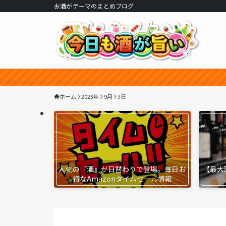
お酒がテーマのまとめブログ
ホーム
2023年
9月
3日
人気の『酒』が日替わりで登場。毎日お
【最大
得なAmazonタイムセール情報