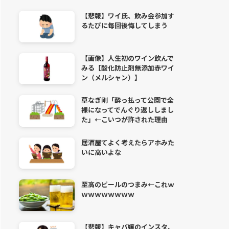
【悲報】ワイ氏、飲み会参加す
るたびに毎回後悔してしまう
【画像】人生初のワイン飲んで
みる【酸化防止剤無添加赤ワイ
ン（メルシャン）】
草なぎ剛「酔っ払って公園で全
裸になってでんぐり返ししまし
た」←こいつが許された理由
居酒屋てよく考えたらアホみた
いに高いよな
至高のビールのつまみ←これｗ
ｗｗｗｗｗｗｗｗ
【悲報】キャバ嬢のインスタ、