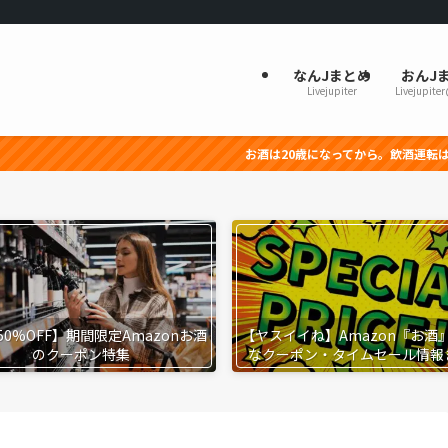
なんJまとめ
おんJ
Livejupiter
Livejupite
お酒は20歳になってから。飲酒運転は法律で禁止されてい
50%OFF】期間限定Amazonお酒
【ヤスイイね】Amazon『お酒
のクーポン特集
なクーポン・タイムセール情報