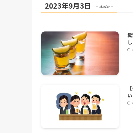
2023年9月3日
– date –
糞
し
【
い