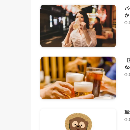
バ
か
【
な
職