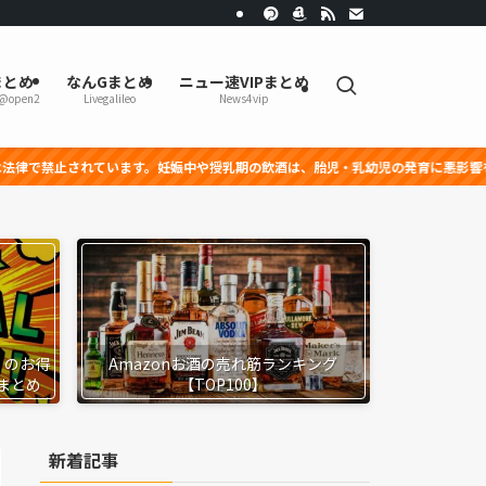
まとめ
なんGまとめ
ニュー速VIPまとめ
r@open2
Livegalileo
News4vip
ます。妊娠中や授乳期の飲酒は、胎児・乳幼児の発育に悪影響を与える恐れがありま
』のお得
Amazonお酒の売れ筋ランキング
まとめ
【TOP100】
新着記事