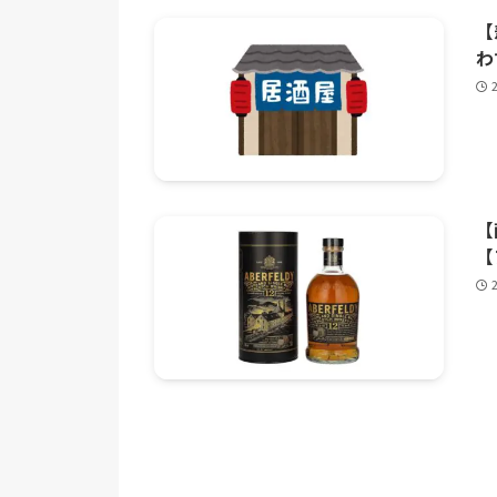
【
わ
【
【