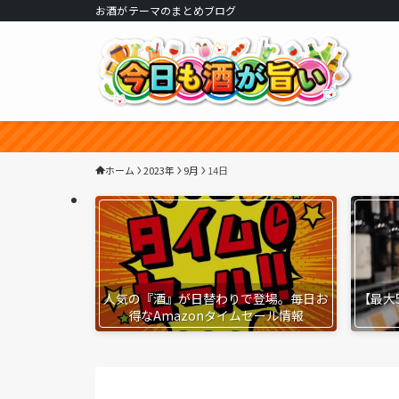
お酒がテーマのまとめブログ
ホーム
2023年
9月
14日
人気の『酒』が日替わりで登場。毎日お
【最大
得なAmazonタイムセール情報