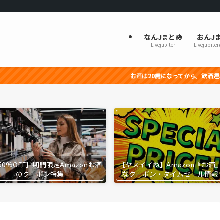
なんJまとめ
おんJ
Livejupiter
Livejupite
お酒は20歳になってから。飲酒運転は法律で禁止され
50%OFF】期間限定Amazonお酒
【ヤスイイね】Amazon『お酒
のクーポン特集
なクーポン・タイムセール情報