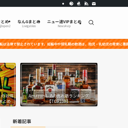
まとめ
なんGまとめ
ニュー速VIPまとめ
r@open2
Livegalileo
News4vip
ています。妊娠中や授乳期の飲酒は、胎児・乳幼児の発育に悪影響を与える恐れがあ
』のお得
Amazonお酒の売れ筋ランキング
まとめ
【TOP100】
新着記事