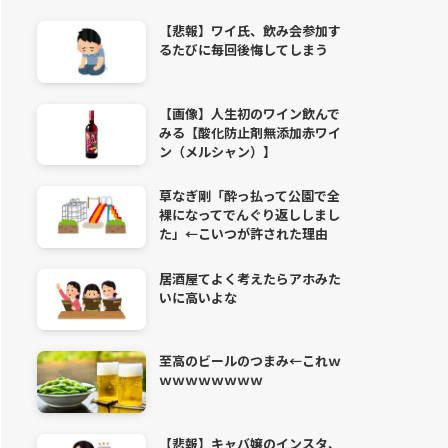
【悲報】ワイ氏、飲み会参加す
るたびに毎回後悔してしまう
【画像】人生初のワイン飲んで
みる【酸化防止剤無添加赤ワイ
ン（メルシャン）】
草なぎ剛「酔っ払って公園で全
裸になってでんぐり返ししまし
た」←こいつが許された理由
居酒屋てよく考えたらアホみた
いに高いよな
至高のビールのつまみ←これｗ
ｗｗｗｗｗｗｗｗ
【悲報】キャバ嬢のインスタ、