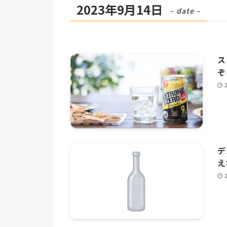
2023年9月14日
– date –
ス
ぞ
デ
え