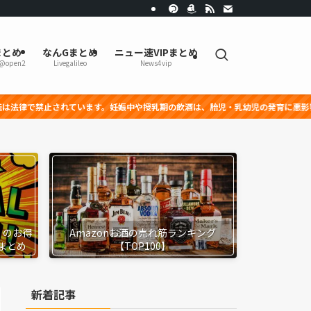
まとめ
なんGまとめ
ニュー速VIPまとめ
r@open2
Livegalileo
News4vip
います。妊娠中や授乳期の飲酒は、胎児・乳幼児の発育に悪影響を与える恐れがあり
』のお得
Amazonお酒の売れ筋ランキング
まとめ
【TOP100】
新着記事