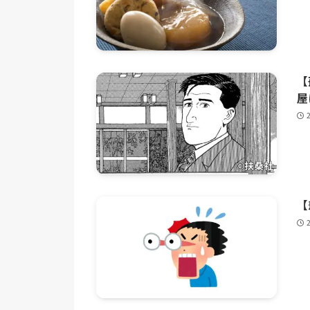
【
屋
【