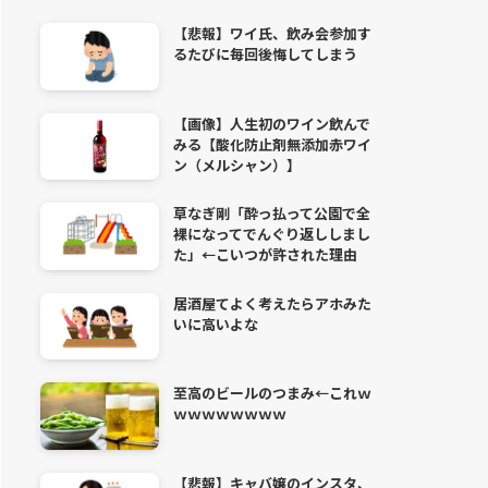
【悲報】ワイ氏、飲み会参加す
るたびに毎回後悔してしまう
【画像】人生初のワイン飲んで
みる【酸化防止剤無添加赤ワイ
ン（メルシャン）】
草なぎ剛「酔っ払って公園で全
裸になってでんぐり返ししまし
た」←こいつが許された理由
居酒屋てよく考えたらアホみた
いに高いよな
至高のビールのつまみ←これｗ
ｗｗｗｗｗｗｗｗ
【悲報】キャバ嬢のインスタ、