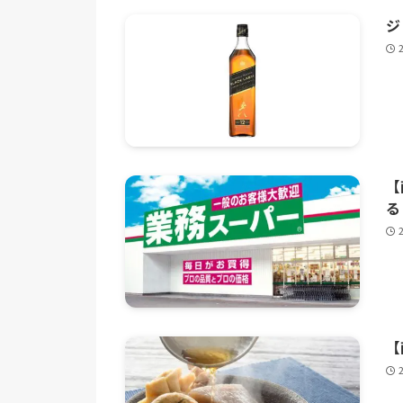
ジ
【
る
【