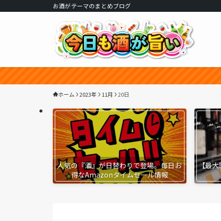
お酒がテーマのまとめブログ
ホーム
2023年
11月
20日
人気の『酒』が日替わりで登場。毎日お
【最大
得なAmazonタイムセール情報