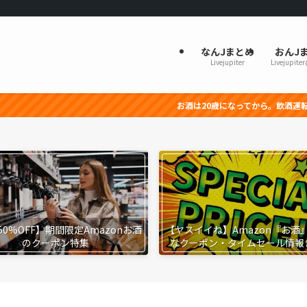
なんJまとめ
おんJ
Livejupiter
Livejupite
お酒は20歳になってから。飲酒運転は法律で禁止されて
50%OFF】期間限定Amazonお酒
【ヤスイイね】Amazon『お酒
のクーポン特集
なクーポン・タイムセール情報