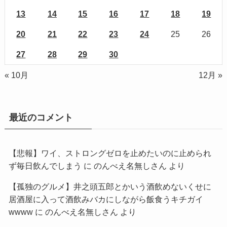
13
14
15
16
17
18
19
20
21
22
23
24
25
26
27
28
29
30
« 10月
12月 »
最近のコメント
【悲報】ワイ、ストロングゼロを止めたいのに止められ
ず毎日飲んでしまう
に
のんべえ名無しさん
より
【孤独のグルメ】井之頭五郎とかいう酒飲めないくせに
居酒屋に入って酒飲みバカにしながら飯食うキチガイ
wwww
に
のんべえ名無しさん
より