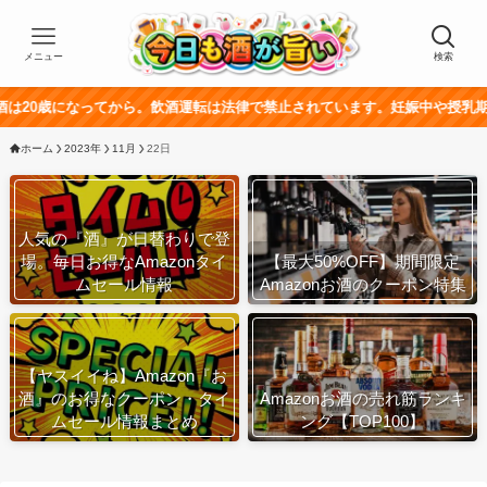
メニュー
検索
歳になってから。飲酒運転は法律で禁止されています。妊娠中や授乳期の飲酒
ホーム
2023年
11月
22日
人気の『酒』が日替わりで登
場。毎日お得なAmazonタイ
【最大50%OFF】期間限定
ムセール情報
Amazonお酒のクーポン特集
【ヤスイイね】Amazon『お
酒』のお得なクーポン・タイ
Amazonお酒の売れ筋ランキ
ムセール情報まとめ
ング【TOP100】