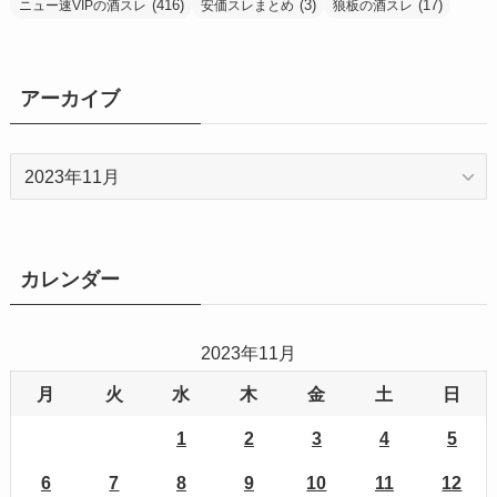
(416)
(3)
(17)
ニュー速VIPの酒スレ
安価スレまとめ
狼板の酒スレ
アーカイブ
ア
ー
カ
イ
ブ
カレンダー
2023年11月
月
火
水
木
金
土
日
1
2
3
4
5
6
7
8
9
10
11
12