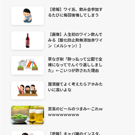
【悲報】ワイ氏、飲み会参加す
るたびに毎回後悔してしまう
【画像】人生初のワイン飲んで
みる【酸化防止剤無添加赤ワイ
ン（メルシャン）】
草なぎ剛「酔っ払って公園で全
裸になってでんぐり返ししまし
た」←こいつが許された理由
居酒屋てよく考えたらアホみた
いに高いよな
至高のビールのつまみ←これｗ
ｗｗｗｗｗｗｗｗ
【悲報】キャバ嬢のインスタ、