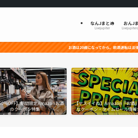
なんJまとめ
おんJ
Livejupiter
Livejupite
お酒は20歳になってから。飲酒運転は法律で禁止されていま
50%OFF】期間限定Amazonお酒
【ヤスイイね】Amazon『お酒
のクーポン特集
なクーポン・タイムセール情報