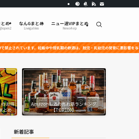
まとめ
なんGまとめ
ニュー速VIPまとめ
r@open2
Livegalileo
News4vip
す。妊娠中や授乳期の飲酒は、胎児・乳幼児の発育に悪影響を与える恐れがあります
』のお得
Amazonお酒の売れ筋ランキング
まとめ
【TOP100】
新着記事