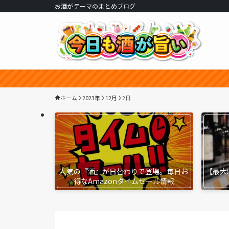
お酒がテーマのまとめブログ
ホーム
2023年
12月
2日
人気の『酒』が日替わりで登場。毎日お
【最大
得なAmazonタイムセール情報