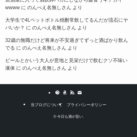
wwww
に
のんべえ名無しさん
より
大学生で4Lペットボトル焼酎常飲してるんだが流石にヤ
バいか？
に
のんべえ名無しさん
より
32歳の無職だけど将来が不安過ぎてずっと酒ばかり飲ん
でる
に
のんべえ名無しさん
より
ビールとかいう大人が意地と見栄だけで飲むクソ不味い
液体
に
のんべえ名無しさん
より
当ブログについて
プライバシーポリシー
©
今日も酒が旨い.