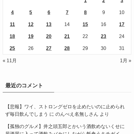
1
2
3
4
5
6
7
8
9
10
11
12
13
14
15
16
17
18
19
20
21
22
23
24
25
26
27
28
29
30
31
« 11月
1月 »
最近のコメント
【悲報】ワイ、ストロングゼロを止めたいのに止められ
ず毎日飲んでしまう
に
のんべえ名無しさん
より
【孤独のグルメ】井之頭五郎とかいう酒飲めないくせに
居酒屋に入って酒飲みバカにしながら飯食うキチガイ