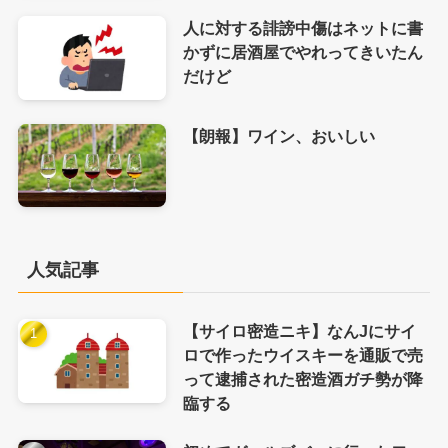
人に対する誹謗中傷はネットに書
かずに居酒屋でやれってきいたん
だけど
【朗報】ワイン、おいしい
人気記事
【サイロ密造ニキ】なんJにサイ
ロで作ったウイスキーを通販で売
って逮捕された密造酒ガチ勢が降
臨する