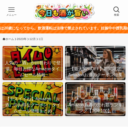
メニュー
検索
歳になってから。飲酒運転は法律で禁止されています。妊娠中や授乳期の飲酒
ホーム
2023年
12月
1日
人気の『酒』が日替わりで登
場。毎日お得なAmazonタイ
【最大50%OFF】期間限定
ムセール情報
Amazonお酒のクーポン特集
【ヤスイイね】Amazon『お
酒』のお得なクーポン・タイ
Amazonお酒の売れ筋ランキ
ムセール情報まとめ
ング【TOP100】