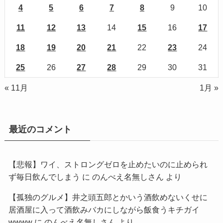
4
5
6
7
8
9
10
11
12
13
14
15
16
17
18
19
20
21
22
23
24
25
26
27
28
29
30
31
« 11月
1月 »
最近のコメント
【悲報】ワイ、ストロングゼロを止めたいのに止められ
ず毎日飲んでしまう
に
のんべえ名無しさん
より
【孤独のグルメ】井之頭五郎とかいう酒飲めないくせに
居酒屋に入って酒飲みバカにしながら飯食うキチガイ
wwww
に
のんべえ名無しさん
より