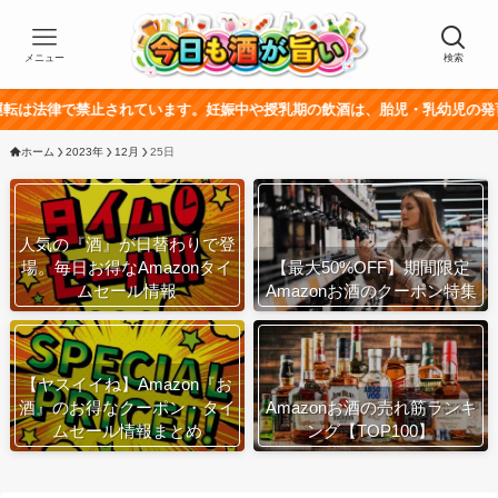
メニュー
検索
法律で禁止されています。妊娠中や授乳期の飲酒は、胎児・乳幼児の発育に悪
ホーム
2023年
12月
25日
人気の『酒』が日替わりで登
場。毎日お得なAmazonタイ
【最大50%OFF】期間限定
ムセール情報
Amazonお酒のクーポン特集
【ヤスイイね】Amazon『お
酒』のお得なクーポン・タイ
Amazonお酒の売れ筋ランキ
ムセール情報まとめ
ング【TOP100】