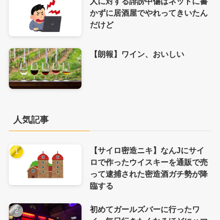
人に対する誹謗中傷はネットに書
かずに居酒屋でやれってきいたん
だけど
【朗報】ワイン、おいしい
人気記事
【サイロ密造ニキ】なんJにサイ
ロで作ったウイスキーを通販で売
って逮捕された密造酒ガチ勢が降
臨する
初めてガールズバーに行ったワ