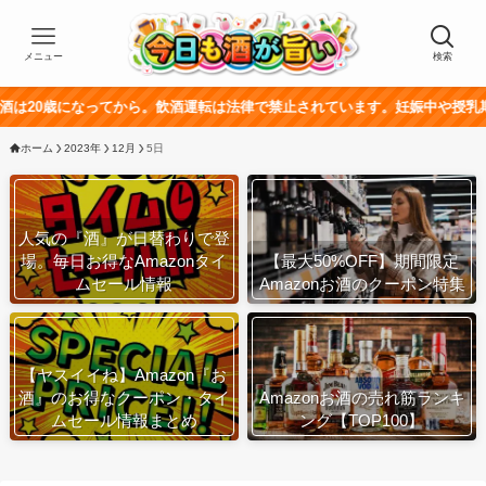
メニュー
検索
歳になってから。飲酒運転は法律で禁止されています。妊娠中や授乳期の飲酒
ホーム
2023年
12月
5日
人気の『酒』が日替わりで登
場。毎日お得なAmazonタイ
【最大50%OFF】期間限定
ムセール情報
Amazonお酒のクーポン特集
【ヤスイイね】Amazon『お
酒』のお得なクーポン・タイ
Amazonお酒の売れ筋ランキ
ムセール情報まとめ
ング【TOP100】