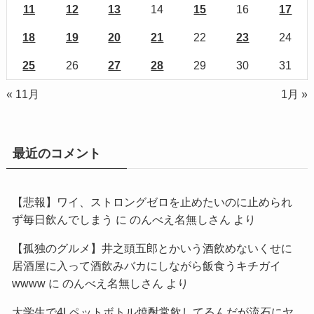
11
12
13
14
15
16
17
18
19
20
21
22
23
24
25
26
27
28
29
30
31
« 11月
1月 »
最近のコメント
【悲報】ワイ、ストロングゼロを止めたいのに止められ
ず毎日飲んでしまう
に
のんべえ名無しさん
より
【孤独のグルメ】井之頭五郎とかいう酒飲めないくせに
居酒屋に入って酒飲みバカにしながら飯食うキチガイ
wwww
に
のんべえ名無しさん
より
大学生で4Lペットボトル焼酎常飲してるんだが流石にヤ